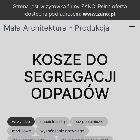
Strona jest wizytówką firmy ZANO. Pełna oferta
dostępna pod adresem:
www.zano.pl
Mała Architektura - Produkcja
KOSZE DO
SEGREGACJI
ODPADÓW
wszystkie
z popielniczką
bez popielniczki
modułowe
wykończenie drewniane