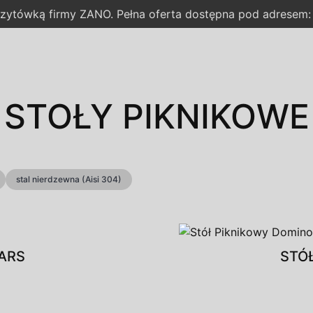
wizytówką firmy ZANO. Pełna oferta dostępna pod adresem
STOŁY PIKNIKOWE
stal nierdzewna (Aisi 304)
ARS
STÓ