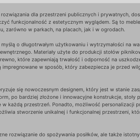
ozwiązania dla przestrzeni publicznych i prywatnych, dos
ączyć funkcjonalność z estetycznym wyglądem. Są to meble
, zarówno w parkach, na placach, jak i w ogrodach.
z myślą o długotrwałym użytkowaniu i wytrzymałości na wa
wnętrznego. Materiały użyte do produkcji stołów piknik
 drewno, które zapewniają trwałość i odporność na uszkod
są impregnowane w sposób, który zabezpiecza je przed wil
ryzuje się nowoczesnym designem, który jest w stanie zas
rm, po bardziej złożone i innowacyjne konstrukcje, stoły 
 w każdą przestrzeń. Ponadto, możliwość personalizacji 
liwia stworzenie unikalnej i funkcjonalnej przestrzeni, któ
zne rozwiązanie do spożywania posiłków, ale także istotn