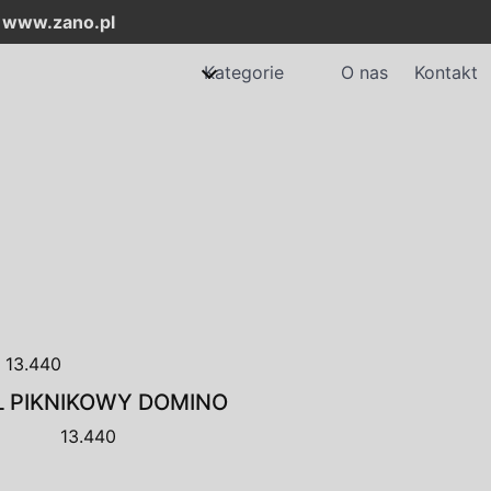
:
www.zano.pl
Kategorie
O nas
Kontakt
Ł PIKNIKOWY DOMINO
13.440