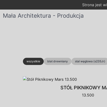
Strona jest 
Mała Architektura - Produkcja
wszystkie
blat drewniany
stal węglowa (s235Jr)
STÓŁ PIKNIKOWY M
13.500