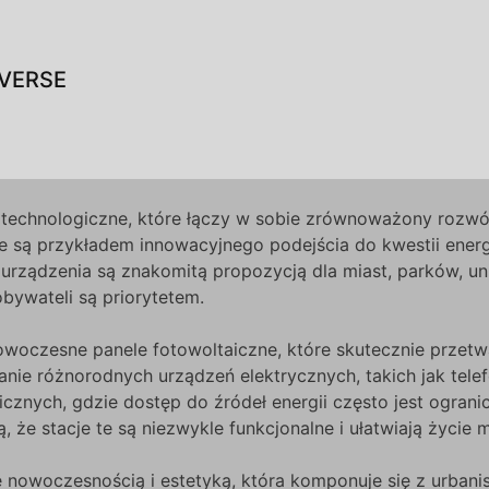
VERSE
technologiczne, które łączy w sobie zrównoważony rozwój z
e są przykładem innowacyjnego podejścia do kwestii energ
 urządzenia są znakomitą propozycją dla miast, parków, un
bywateli są priorytetem.
woczesne panele fotowoltaiczne, które skutecznie przetwa
anie różnorodnych urządzeń elektrycznych, takich jak telefo
icznych, gdzie dostęp do źródeł energii często jest ogran
, że stacje te są niezwykle funkcjonalne i ułatwiają życi
 nowoczesnością i estetyką, która komponuje się z urbanis