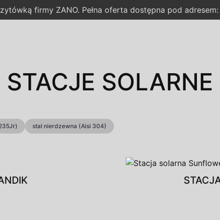
wizytówką firmy ZANO. Pełna oferta dostępna pod adresem
STACJE SOLARNE
235Jr)
stal nierdzewna (Aisi 304)
ANDIK
STACJ