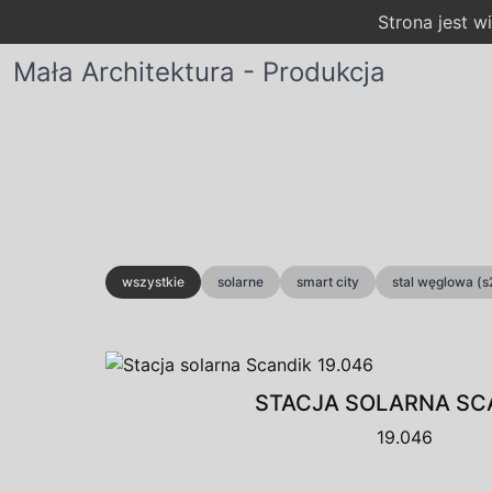
Strona jest 
Mała Architektura - Produkcja
wszystkie
solarne
smart city
stal węglowa (s
STACJA SOLARNA SC
19.046