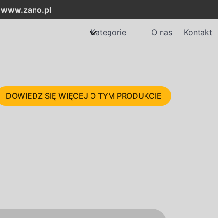
:
www.zano.pl
Kategorie
O nas
Kontakt
DOWIEDZ SIĘ WIĘCEJ O TYM PRODUKCIE