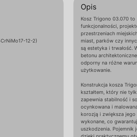
Opis
Kosz Trigono 03.070 to 
funkcjonalności, proje
przestrzeniach miejskic
X5CrNiMo17-12-2)
miast, parków czy innyc
są estetyka i trwałość. 
betonu architektoniczne
odporny na różne warun
użytkowanie.
Konstrukcja kosza Trigo
kształtem, który nie tylk
zapewnia stabilność i s
ocynkowana i malowana
korozją i zwiększa jego
wykonane, co gwarantuj
uszkodzenia. Pojemnik 
dzięki praktycznemu otw