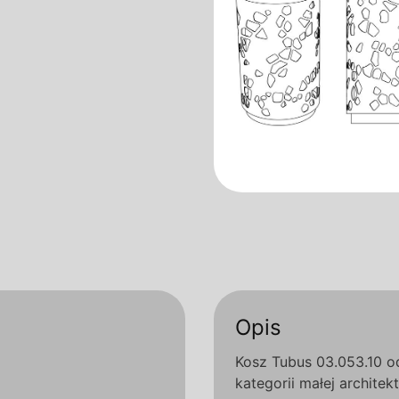
Opis
Kosz Tubus 03.053.10 
kategorii małej architek