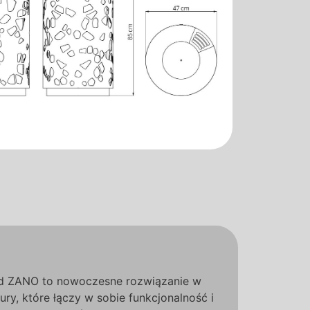
od ZANO to nowoczesne rozwiązanie w
tury, które łączy w sobie funkcjonalność i