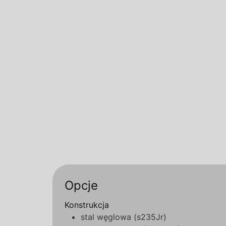
Opcje
Konstrukcja
stal węglowa (s235Jr)