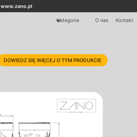
:
www.zano.pl
Kategorie
O nas
Kontakt
DOWIEDZ SIĘ WIĘCEJ O TYM PRODUKCIE