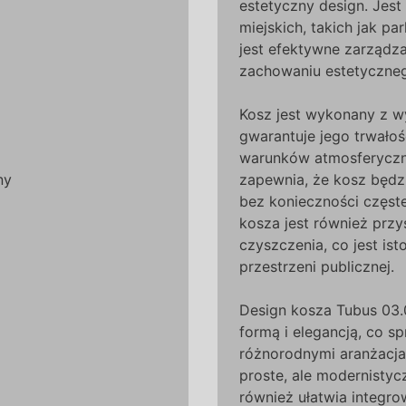
estetyczny design. Jest
miejskich, takich jak par
jest efektywne zarządz
zachowaniu estetyczneg
Kosz jest wykonany z wy
gwarantuje jego trwałoś
warunków atmosferyczn
ny
zapewnia, że kosz będzi
bez konieczności częst
kosza jest również prz
czyszczenia, co jest is
przestrzeni publicznej.
Design kosza Tubus 03.
formą i elegancją, co s
różnorodnymi aranżacjam
proste, ale modernistycz
również ułatwia integro